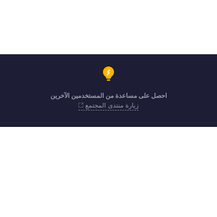
احصل على مساعدة من المستخدمين الآخرين
زيارة منتدى المجتمع
من الاثنين إلى الجمعة (9:00 صباحًا حتى 7:00 مساءً)
80004910234