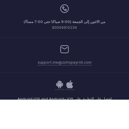
من الاثنين إلى الجمعة (9:00 صباحًا حتى 7:00 مساءً)
80004910234
support.me@zohopayroll.com
احصل على التطبيق على iOS وAndroid iOS and Android
اتصل
الأمن
الامتثال
شكاوى IPR