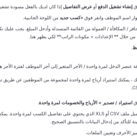
وق
إنشاء تشغيل الدفع
أو
عرض التفاصيل
إذا كان لديك بالفعل مسودة تشغيل
وار اسم الموظف وانقر فوق
+كسب جديد
من اللوحة الجانبية.
حافز / المكافأة / العمولة من القائمة المنسدلة وأدخل المبلغ. يجب عليك تك
من خلال ** الإعدادات > مكونات الراتب** لكي يظهر هنا.
ظ
.
 عنصر الدخل لمرة واحدة / الأجر المتغير إلى أجر الموظف لفترة الأجر ه
ذلك ، يمكنك استيراد أرباح لمرة واحدة لمجموعة من الموظفين عن طريق 
وق
استيراد / تصدير > الأرباح والخصومات لمرة واحدة
.
قم بتحميل ملف CSV أو XLS الذي يحتوي على تفاصيل الكسب لمرة واحدة.
ة للتأكد من إدخال البيانات بالتنسيق الصحيح.
يز الأحرف وتعيين الملفات.