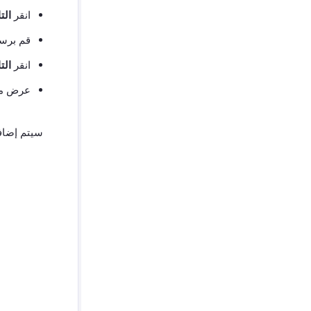
انقر
الت
قم برسم خريطة حقول 
انقر
الت
عرض معا
سيتم إضافة