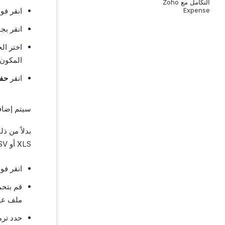
التكامل مع Zoho
Expense
انقر ف
انقر بج
اختر ال
المكون 
انقر
حف
سيتم إضافة
بدلاً من 
XLS أو CSV.
انقر ف
ملف عين
حدد ترم