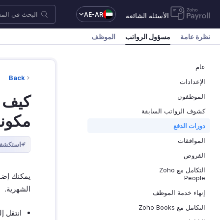
AE-AR
الأسئلة الشائعة
نظرة عامة
مسؤول الرواتب
الموظف
عام
Back
الإعدادات
كيف ي
الموظفون
كشوف الرواتب السابقة
مكونا
دورات الدفع
الموافقات
استكشف 
القروض
التكامل مع Zoho
يمكنك إضاف
People
الشهرية.
إنهاء خدمة الموظف
التكامل مع Zoho Books
انتقل إ