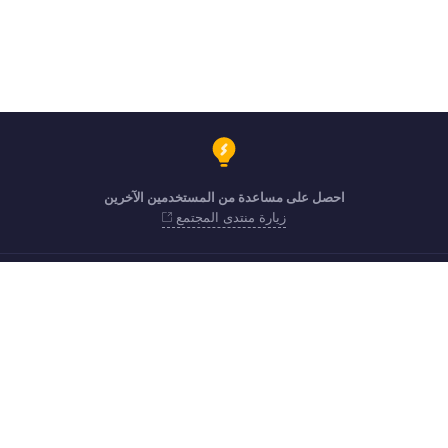
احصل على مساعدة من المستخدمين الآخرين
زيارة منتدى المجتمع
من الاثنين إلى الجمعة (9:00 صباحًا حتى 7:00 مساءً)
80004910234