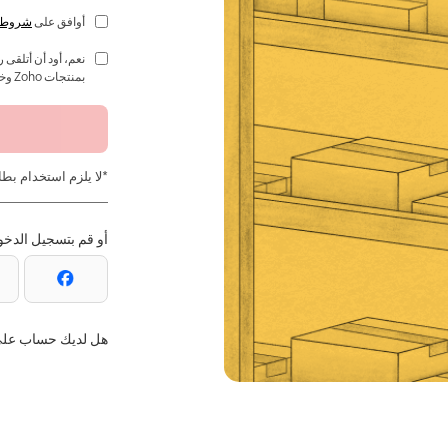
أوافق على
شروط ا
بمنتجات Zoho وخدماتها وفعالياتها.
*لا يلزم استخدام بطا
أو قم بتسجيل الدخو
هل لديك حساب على Zoho بالفع