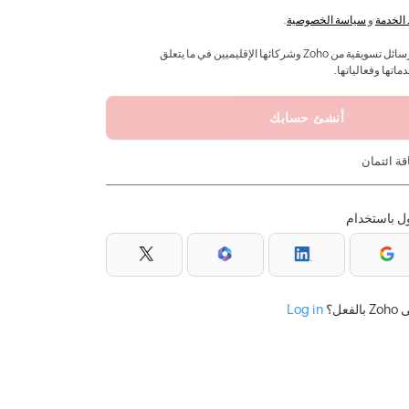
لخدمة
و
سياسة الخصوصية
.
نعم، أود أن أتلقى رسائل تسويقية من Zoho وشركائها الإقليميين في ما يتعلق
أنشئ حسابك
قة ائتمان
ل باستخدام
ل؟
Log in