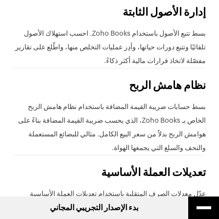
إدارة الأصول الثابتة
بسط تتبع الأصول باستخدام Zoho Books. احسب استهلاك الأصول
تلقائيًا وتتبع دورات حياتها، وأدِر عمليات التخلص منها، واطّلع على تقارير
مفصّلة لاتخاذ قرارات مالية أكثر ذكاءً.
نظام هامش الربح
بسط حسابات ضريبة القيمة المضافة باستخدام نظام هامش الربح
الخاص بـ Zoho Books، الذي يحسب ضريبة القيمة المضافة بناءً على
هوامش الربح بدلاً من سعر البيع الكامل. مثالي للبضائع المستعملة
والتحف والسلع التي يجمعها الهواة.
تعديلات العملة الأساسية
عدّل معدلات الصرف المتقلبة باستخدام تعديلات العملة الأساسية
بدء الإصدار التجريبي المجاني
لمعرفة الربح أو الخسارة المتكبدة في المعاملات التي تنطوي على